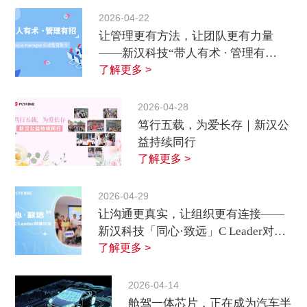
2026-04-22
让管理更有方法，让团队更有力量
——新汉科技“带人有术 · 管理有
招”实战营回顾
了解更多 >
2026-04-28
笃行五载，为爱长存｜新汉公
益持续同行
了解更多 >
2026-04-29
让沟通更真实，让组织更有连接——
新汉科技「同心·致远」C Leader对话
沙龙回顾
了解更多 >
2026-04-14
舱驾一体芯片，正在成为汽车半