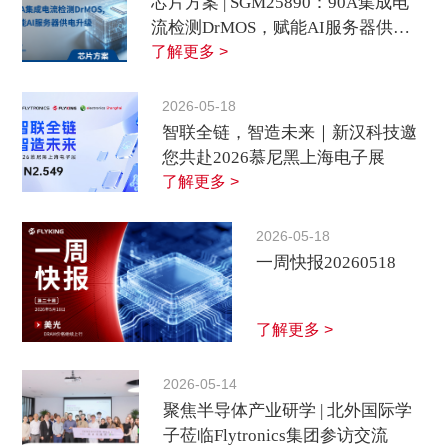
芯片方案 | SGM25890：90A集成电
流检测DrMOS，赋能AI服务器供电
升级
了解更多 >
2026-05-18
智联全链，智造未来｜新汉科技邀
您共赴2026慕尼黑上海电子展
了解更多 >
2026-05-18
一周快报20260518
了解更多 >
2026-05-14
聚焦半导体产业研学 | 北外国际学
子莅临Flytronics集团参访交流