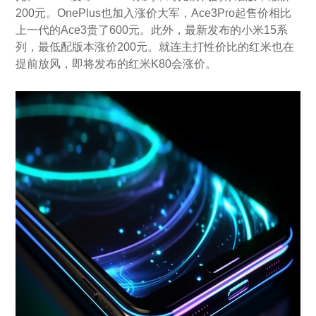
200元。OnePlus也加入涨价大军，Ace3Pro起售价相比
上一代的Ace3贵了600元。此外，最新发布的小米15系
列，最低配版本涨价200元。就连主打性价比的红米也在
提前放风，即将发布的红米K80会涨价。