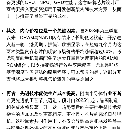
备更强的CPU、NPU、GPU性能，这意味着芯片设计厂
商需要投入更多资源用于研发创新架构和技术方案，从而
进一步推高了最终产品的成本。
其次，内存价格也是一个关键因素。
自2023年第三季度
以来，DRAM与NAND闪存结束了长期低迷状态，开始进
入新一轮上涨周期，据统计数据显示，在短短九个月内这
两种类型内存芯片的现货市场价格平均涨幅超过60%。考
虑到智能手机普遍配备了较大容量且速度更快的RAM和
ROM组合，以支持流畅运行各种应用程序，尤其是那些
基于深度学习算法的应用程序，可以预见的是，这部分开
支也将成为推动整机售价攀升的重要原因之一。
再者，先进技术促使生产成本提高。
随着半导体行业不断
向更先进的工艺节点迈进，预计自2025年起，晶圆制造
相关成本将显著上升，这一趋势背后的主要推手是技术复
杂性的增加以及对更高精度、更小尺寸芯片的需求日益增
长。这些因素共同作用下，不仅会导致高通和联发科等主
要移动处理器供应商在AI领域的部分产品定价上调，而且