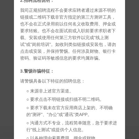
2.招聘流程说明：
我司正规招聘流程不会要求应聘者通过来源不明的
链接或二维码下载非官方指定的第三方测评工具，
也不会在正式录用前以任何名义收取费用、押金或
要求转账。也不会在面试前或入职前要求求职者下
载、安装或使用任何第三方软件以完成"线上测
试"或"岗前培训"。如收到类似链接或安装包，请勿
点击或安装，并保持警惕。任何涉及财物、银行卡
密码、验证码等敏感信息的要求均属诈骗。
3.警惕诈骗特征：
请警惕具备以下特征的招聘信息：
○ 来源非上述官方渠道。
○ 要求点击不明链接或扫描不明二维码。
○ 要求下载未在官方应用商店上架的、不明确
的"测评"、"办公"或"通讯"类APP。
○ 沟通方式不专业，流程简单随意，急于要求进
行"线上测试"或提供个人信息。
○ 以各种理由索要费用、押金或财物。