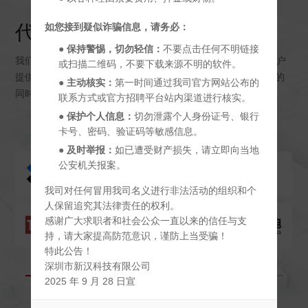
如您接到疑似诈骗信息，请务必：
代理品牌
●
保持警惕，切勿轻信：
不要点击任何不明链接
我们已获得30多家知名半导体制造商的代理授权，致力于为客户
或扫描二维码，不要下载来源不明的软件。
提供更具性价比的电子元件供应解决方案，帮助客户降低成本的
●
主动核实：
第一时间通过我司官方网站公布的
同时提升运营效率与服务水平。
联系方式或官方招聘平台站内渠道进行核实。
●
保护个人信息：
切勿泄露个人身份证号、银行
卡号、密码、验证码等敏感信息。
●
及时举报：
如已遭受财产损失，请立即向当地
公安机关报案。
我司对任何冒用我司名义进行非法活动的组织和个
人保留追究其法律责任的权利。
感谢广大求职者和社会公众一直以来的信任与支
持，请大家提高防范意识，谨防上当受骗！
特此公告！
深圳市新汉科技有限公司
2025 年 9 月 28 日宣