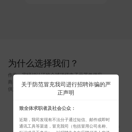
为什么选择我们？
作为一家经过认证的全球顶级电子元器件供应
商，我们致力于为OEM、EMS和制造商等客户提
关于防范冒充我司进行招聘诈骗的严
供定制化电子元件供应链解决方案。
正声明
致全体求职者及社会公众：
01 代理品牌
近期，我司发现有不法分子通过短信、邮件或即时
我们已与30多家半导体品牌达成代
通讯工具等渠道，冒充我司（包括冒用公司名称、
理合作关系，可为客户提供复杂的产