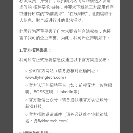
标识或员工身份），以招聘为名向应聘候选人发送
品设计方案及解决供应链挑战，同时
虚假的"招聘要求"链接，并要求下载第三方应用程序
可为客户提供替代物料的解决方案。
或进行所谓的"岗前测评"、"在线测试"，意图骗取个
人信息、财产或进行其他非法活动。
此类行为严重侵害了广大求职者的合法权益，也损
02 一站式服务
害了我司的企业声誉。为此，我司严正声明如下：
新汉连接2000多家分销品牌与5000
多个合格供应商，可为客户提供全面
1.官方招聘渠道：
的电子元件供应链解决方案。
我司所有正式招聘信息仅通过以下官方渠道发布：
○ 公司官方网站（请务必核对正确网址：
www.flykingtech.com）
03 品质管理
○ 官方认证的招聘平台（如：前程无忧、智联招
通过实施国际最高检测标准，新汉科
聘、BOSS直聘、LinkedIn等）
技可确保所有产品信息完整、可追
○ 官方微信公众号（请务必认准官方认证账号：
溯，且品质有保障。
新汉科技）
○ 官方招聘邀请邮件（请务必认准企业邮箱域
名：@flykingtech.com）