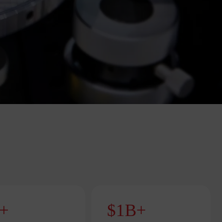
+
$
1
B+