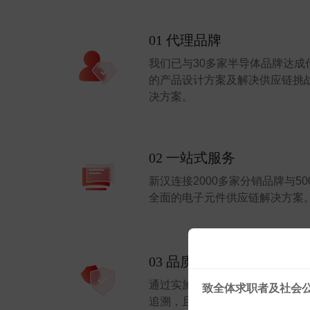
01 代理品牌
我们已与30多家半导体品牌达
的产品设计方案及解决供应链挑
决方案。
02 一站式服务
新汉连接2000多家分销品牌与5
全面的电子元件供应链解决方案
03 品质管理
通过实施国际最高检测标准，新
致全体求职者及社会
追溯，且品质有保障。