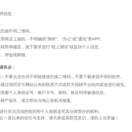
聘信息：
道。
或扫描不明二维码。
用商店上架的、不明确的"测评"、"办公"或"通讯"类APP。
流程简单随意，急于要求进行"线上测试"或提供个人信息。
用、押金或财物。
请务必：
信：
不要点击任何不明链接或扫描二维码，不要下载来源不明的软件。
间通过我司官方网站公布的联系方式或官方招聘平台站内渠道进行核实。
勿泄露个人身份证号、银行卡号、密码、验证码等敏感信息。
受财产损失，请立即向当地公安机关报案。
进行非法活动的组织和个人保留追究其法律责任的权利。
众一直以来的信任与支持，请大家提高防范意识，谨防上当受骗！