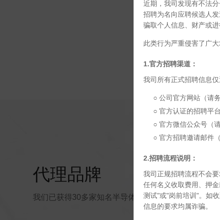
近期，我司发现有不法分
招聘为名向应聘候选人发
骗取个人信息、财产或进
此类行为严重侵害了广大
1.官方招聘渠道：
我司所有正式招聘信息仅
○ 公司官方网站（请务必核
○ 官方认证的招聘平台
○ 官方微信公众号（
○ 官方招聘邀请邮件（请
2.招聘流程说明：
代理品牌
我司正规招聘流程不会要
任何名义收取费用、押金
测试"或"岗前培训"。
我们已获得30多家知名半导体制造商的代理授权，致
信息的要求均属诈骗。