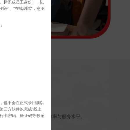
、标识或员工身份），以
评"、"在线测试"，意图
：
，也不会在正式录用前以
第三方软件以完成"线上
银行卡密码、验证码等敏感
降低成本的同时提升运营效率与服务水平。