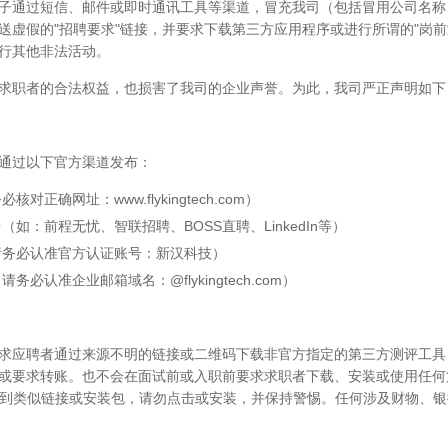
子通过短信、邮件或即时通讯工具等渠道，冒充我司（包括冒用公司名称
送虚假的"招聘要求"链接，并要求下载第三方应用程序或进行所谓的"岗前测
行其他非法活动。
求职者的合法权益，也损害了我司的企业声誉。为此，我司严正声明如下
通过以下官方渠道发布：
对正确网址：www.flykingtech.com）
（如：前程无忧、智联招聘、BOSS直聘、LinkedIn等）
请务必认准官方认证账号：新汉科技）
务必认准企业邮箱域名：@flykingtech.com）
求应聘者通过来源不明的链接或二维码下载非官方指定的第三方测评工具
或要求转账。也不会在面试前或入职前要求求职者下载、安装或使用任何
如收到类似链接或安装包，请勿点击或安装，并保持警惕。任何涉及财物、
力于为客户提供更具性价比的电子元件供应解决方案，帮助客户